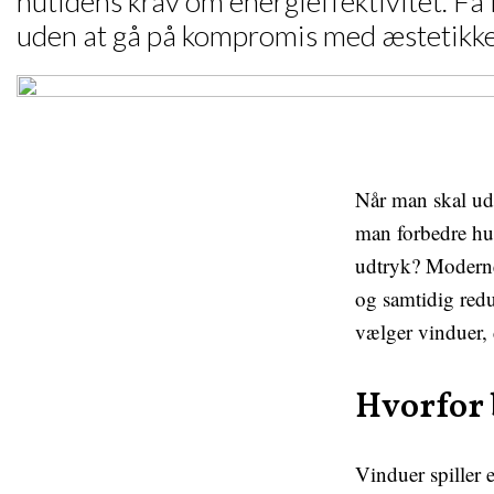
nutidens krav om energieffektivitet. Få
uden at gå på kompromis med æstetikke
Når man skal uds
man forbedre hus
udtryk? Moderne,
og samtidig redu
vælger vinduer, 
Hvorfor 
Vinduer spiller 