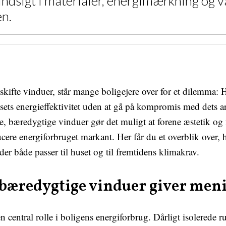
 indsigt i materialer, energimærkning og v
n.
kifte vinduer, står mange boligejere over for et dilemma:
ets energieffektivitet uden at gå på kompromis med dets a
 bæredygtige vinduer gør det muligt at forene æstetik og f
cere energiforbruget markant. Her får du et overblik over,
der både passer til huset og til fremtidens klimakrav.
bæredygtige vinduer giver men
en central rolle i boligens energiforbrug. Dårligt isolerede