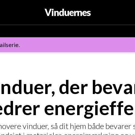
Vinduernes
ailserie.
nduer, der beva
edrer energieffe
vere vinduer, så dit hjem både bevarer sit