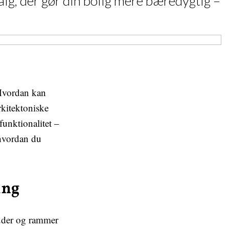
alg, der gør din bolig mere bæredygtig –
 Hvordan kan
rkitektoniske
unktionalitet –
 hvordan du
ing
 ruder og rammer