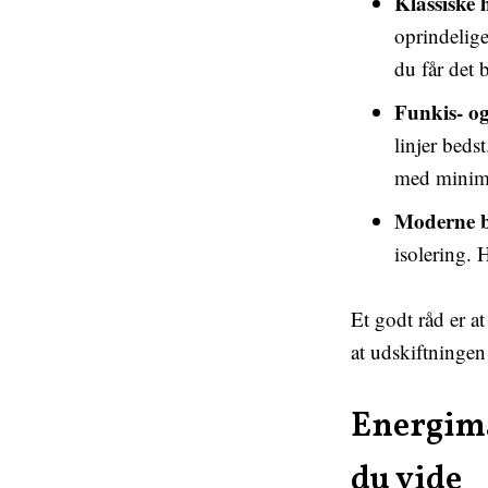
Klassiske 
oprindelige
du får det 
Funkis- og
linjer beds
med minima
Moderne b
isolering. 
Et godt råd er a
at udskiftningen
Energimæ
du vide