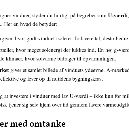
U-værdi
gner vinduer, støder du hurtigt på begreber som
A
. Her er, hvad de betyder:
giver, hvor godt vinduet isolerer. Jo lavere tal, desto bedre 
rtæller, hvor meget solenergi der lukkes ind. En høj g-vær
lde klimaer, hvor solvarme bidrager til opvarmningen.
rket
giver et samlet billede af vinduets ydeevne. A-mærked
effektive og lever op til nutidens bygningskrav.
ig at investere i vinduer med lav U-værdi – ikke kun for mi
pisk tjener sig selv hjem over tid gennem lavere varmeudgift
ler med omtanke