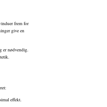
vinduer frem for
ninger give en
g er nødvendig.
tetik.
ret:
imal effekt.