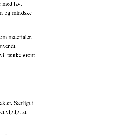
r med lavt
en og mindske
om materialer,
anvendt
vil tænke grønt
akter. Særligt i
t vigtigt at