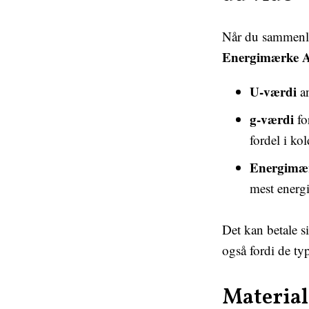
Når du sammenli
Energimærke 
U-værdi
an
g-værdi
fo
fordel i ko
Energimæ
mest energi
Det kan betale s
også fordi de ty
Materia