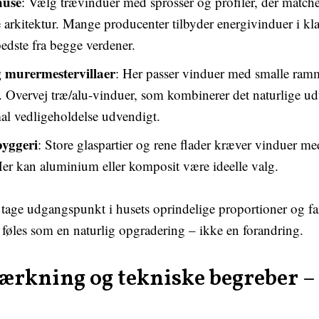
huse
: Vælg trævinduer med sprosser og profiler, der match
 arkitektur. Mange producenter tilbyder energivinduer i kla
bedste fra begge verdener.
 murermestervillaer
: Her passer vinduer med smalle ram
t. Overvej træ/alu-vinduer, som kombinerer det naturlige u
l vedligeholdelse udvendigt.
yggeri
: Store glaspartier og rene flader kræver vinduer me
Her kan aluminium eller komposit være ideelle valg.
t tage udgangspunkt i husets oprindelige proportioner og far
 føles som en naturlig opgradering – ikke en forandring.
rkning og tekniske begreber – 