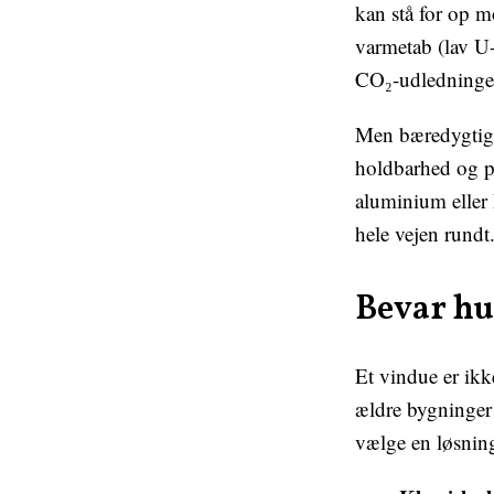
kan stå for op m
varmetab (lav U
CO₂-udledninge
Men bæredygtigh
holdbarhed og pr
aluminium eller 
hele vejen rundt
Bevar hu
Et vindue er ikke
ældre bygninger 
vælge en løsning,