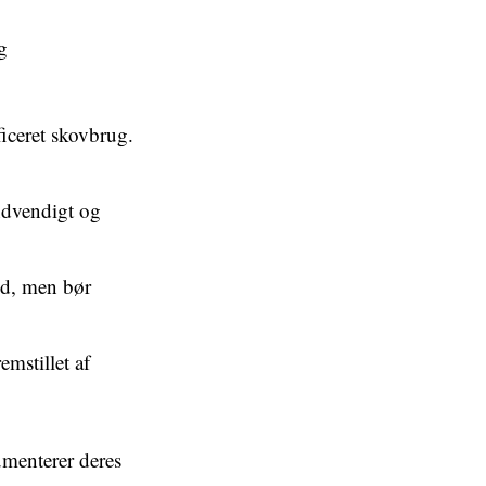
g
ficeret skovbrug.
ndvendigt og
id, men bør
emstillet af
umenterer deres