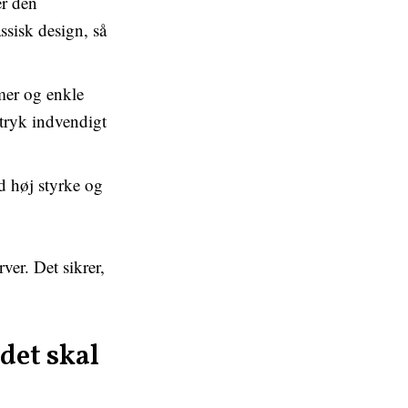
er den
ssisk design, så
mer og enkle
dtryk indvendigt
d høj styrke og
ver. Det sikrer,
det skal