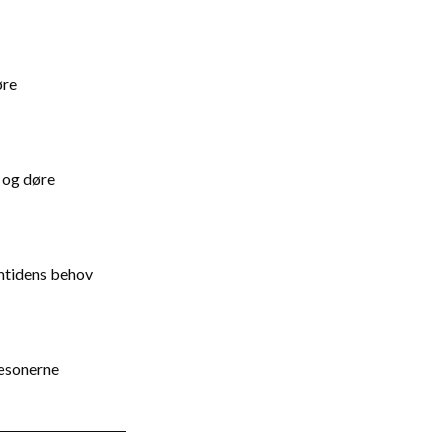
øre
r og døre
emtidens behov
sæsonerne