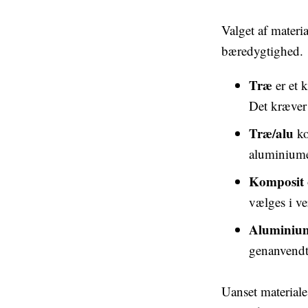
Valget af materi
bæredygtighed.
Træ
er et k
Det kræver
Træ/alu
ko
aluminiume
Komposit
vælges i ve
Aluminiu
genanvendt 
Uanset materiale