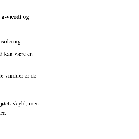
g-værdi
,
og
isolering.
di kan være en
e vinduer er de
ljøets skyld, men
er.