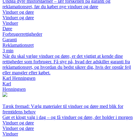
Undgå dyre misforståelser – lær forskellen på garanti og
reklamationsret, før du køber nye vinduer og døre
Vinduer og døre
Vinduer og døre
Vinduer
Døre
Forbrugerrettigheder
Garanti
Reklamationsret
3 min
Når du skal vælge vinduer og døre, er det vigtigt at kende dine
rettigheder som forbruger. Få styr på, hvad der adskiller garanti fra
reklamationsret, og hvordan du bedst sikrer dig, hvis der opstår fejl
eller mangler efter købet.
Karl Henningsen
Karl
Henningsen
Tænk fremad: Vælg materialer til vinduer og døre med blik for
fremtidens behov
Gør et klogt valg i dag – og få vinduer og døre, der holder i morgen
Vinduer og døre
Vinduer og døre
Vinduer