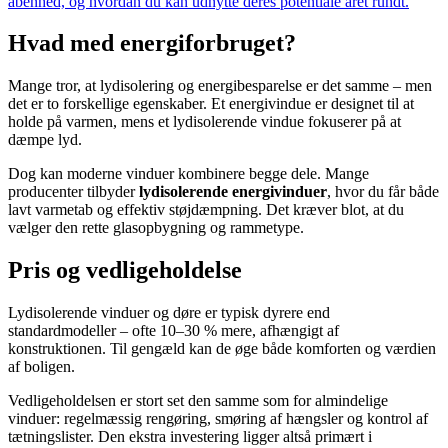
åbenhed, og hvordan du kan udnytte deres potentiale året rundt.
Hvad med energiforbruget?
Mange tror, at lydisolering og energibesparelse er det samme – men
det er to forskellige egenskaber. Et energivindue er designet til at
holde på varmen, mens et lydisolerende vindue fokuserer på at
dæmpe lyd.
Dog kan moderne vinduer kombinere begge dele. Mange
producenter tilbyder
lydisolerende energivinduer
, hvor du får både
lavt varmetab og effektiv støjdæmpning. Det kræver blot, at du
vælger den rette glasopbygning og rammetype.
Pris og vedligeholdelse
Lydisolerende vinduer og døre er typisk dyrere end
standardmodeller – ofte 10–30 % mere, afhængigt af
konstruktionen. Til gengæld kan de øge både komforten og værdien
af boligen.
Vedligeholdelsen er stort set den samme som for almindelige
vinduer: regelmæssig rengøring, smøring af hængsler og kontrol af
tætningslister. Den ekstra investering ligger altså primært i