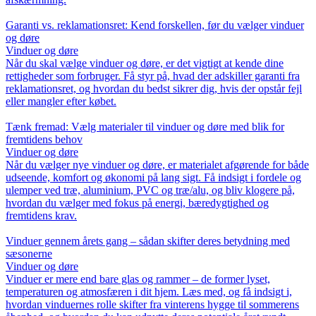
Garanti vs. reklamationsret: Kend forskellen, før du vælger vinduer
og døre
Vinduer og døre
Når du skal vælge vinduer og døre, er det vigtigt at kende dine
rettigheder som forbruger. Få styr på, hvad der adskiller garanti fra
reklamationsret, og hvordan du bedst sikrer dig, hvis der opstår fejl
eller mangler efter købet.
Tænk fremad: Vælg materialer til vinduer og døre med blik for
fremtidens behov
Vinduer og døre
Når du vælger nye vinduer og døre, er materialet afgørende for både
udseende, komfort og økonomi på lang sigt. Få indsigt i fordele og
ulemper ved træ, aluminium, PVC og træ/alu, og bliv klogere på,
hvordan du vælger med fokus på energi, bæredygtighed og
fremtidens krav.
Vinduer gennem årets gang – sådan skifter deres betydning med
sæsonerne
Vinduer og døre
Vinduer er mere end bare glas og rammer – de former lyset,
temperaturen og atmosfæren i dit hjem. Læs med, og få indsigt i,
hvordan vinduernes rolle skifter fra vinterens hygge til sommerens