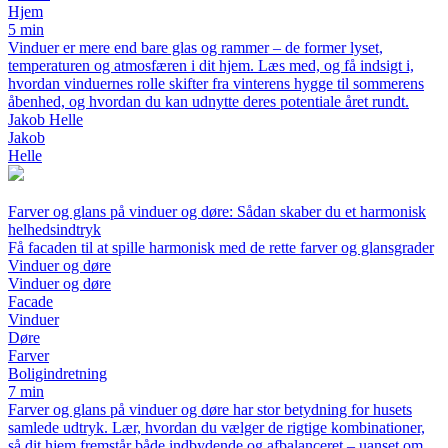
Hjem
5 min
Vinduer er mere end bare glas og rammer – de former lyset,
temperaturen og atmosfæren i dit hjem. Læs med, og få indsigt i,
hvordan vinduernes rolle skifter fra vinterens hygge til sommerens
åbenhed, og hvordan du kan udnytte deres potentiale året rundt.
Jakob Helle
Jakob
Helle
Farver og glans på vinduer og døre: Sådan skaber du et harmonisk
helhedsindtryk
Få facaden til at spille harmonisk med de rette farver og glansgrader
Vinduer og døre
Vinduer og døre
Facade
Vinduer
Døre
Farver
Boligindretning
7 min
Farver og glans på vinduer og døre har stor betydning for husets
samlede udtryk. Lær, hvordan du vælger de rigtige kombinationer,
så dit hjem fremstår både indbydende og afbalanceret – uanset om