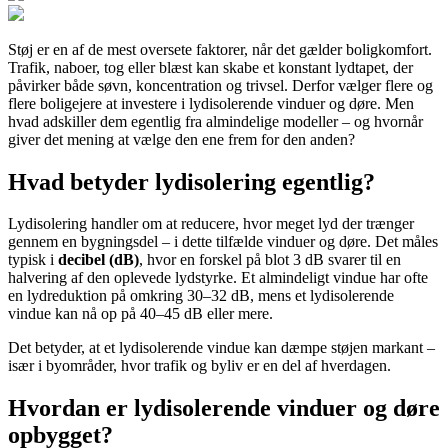
Støj er en af de mest oversete faktorer, når det gælder boligkomfort.
Trafik, naboer, tog eller blæst kan skabe et konstant lydtapet, der
påvirker både søvn, koncentration og trivsel. Derfor vælger flere og
flere boligejere at investere i lydisolerende vinduer og døre. Men
hvad adskiller dem egentlig fra almindelige modeller – og hvornår
giver det mening at vælge den ene frem for den anden?
Hvad betyder lydisolering egentlig?
Lydisolering handler om at reducere, hvor meget lyd der trænger
gennem en bygningsdel – i dette tilfælde vinduer og døre. Det måles
typisk i
decibel (dB)
, hvor en forskel på blot 3 dB svarer til en
halvering af den oplevede lydstyrke. Et almindeligt vindue har ofte
en lydreduktion på omkring 30–32 dB, mens et lydisolerende
vindue kan nå op på 40–45 dB eller mere.
Det betyder, at et lydisolerende vindue kan dæmpe støjen markant –
især i byområder, hvor trafik og byliv er en del af hverdagen.
Hvordan er lydisolerende vinduer og døre
opbygget?