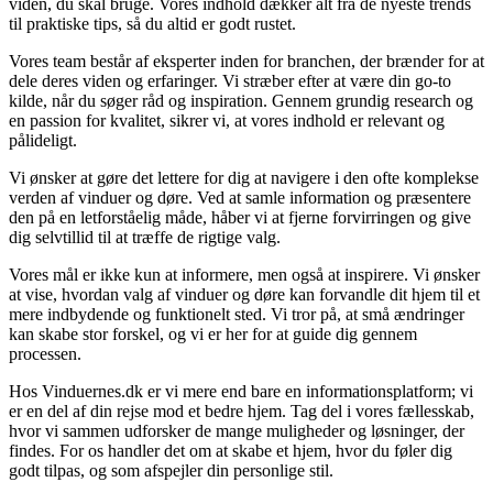
viden, du skal bruge. Vores indhold dækker alt fra de nyeste trends
til praktiske tips, så du altid er godt rustet.
Vores team består af eksperter inden for branchen, der brænder for at
dele deres viden og erfaringer. Vi stræber efter at være din go-to
kilde, når du søger råd og inspiration. Gennem grundig research og
en passion for kvalitet, sikrer vi, at vores indhold er relevant og
pålideligt.
Vi ønsker at gøre det lettere for dig at navigere i den ofte komplekse
verden af vinduer og døre. Ved at samle information og præsentere
den på en letforståelig måde, håber vi at fjerne forvirringen og give
dig selvtillid til at træffe de rigtige valg.
Vores mål er ikke kun at informere, men også at inspirere. Vi ønsker
at vise, hvordan valg af vinduer og døre kan forvandle dit hjem til et
mere indbydende og funktionelt sted. Vi tror på, at små ændringer
kan skabe stor forskel, og vi er her for at guide dig gennem
processen.
Hos Vinduernes.dk er vi mere end bare en informationsplatform; vi
er en del af din rejse mod et bedre hjem. Tag del i vores fællesskab,
hvor vi sammen udforsker de mange muligheder og løsninger, der
findes. For os handler det om at skabe et hjem, hvor du føler dig
godt tilpas, og som afspejler din personlige stil.