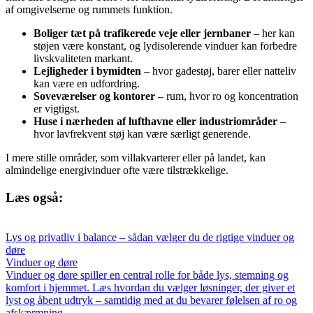
af omgivelserne og rummets funktion.
Boliger tæt på trafikerede veje eller jernbaner
– her kan
støjen være konstant, og lydisolerende vinduer kan forbedre
livskvaliteten markant.
Lejligheder i bymidten
– hvor gadestøj, barer eller natteliv
kan være en udfordring.
Soveværelser og kontorer
– rum, hvor ro og koncentration
er vigtigst.
Huse i nærheden af lufthavne eller industriområder
–
hvor lavfrekvent støj kan være særligt generende.
I mere stille områder, som villakvarterer eller på landet, kan
almindelige energivinduer ofte være tilstrækkelige.
Læs også:
Lys og privatliv i balance – sådan vælger du de rigtige vinduer og
døre
Vinduer og døre
Vinduer og døre spiller en central rolle for både lys, stemning og
komfort i hjemmet. Læs hvordan du vælger løsninger, der giver et
lyst og åbent udtryk – samtidig med at du bevarer følelsen af ro og
afskærmning.