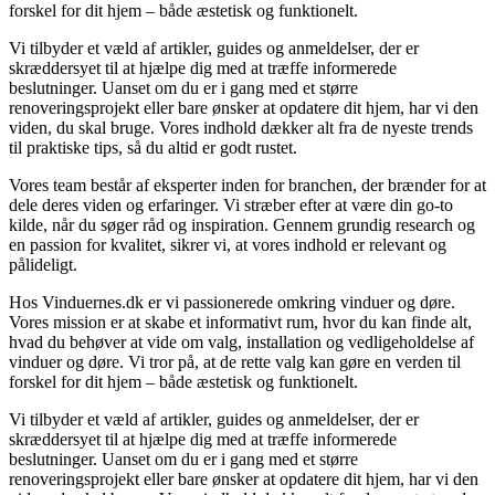
forskel for dit hjem – både æstetisk og funktionelt.
Vi tilbyder et væld af artikler, guides og anmeldelser, der er
skræddersyet til at hjælpe dig med at træffe informerede
beslutninger. Uanset om du er i gang med et større
renoveringsprojekt eller bare ønsker at opdatere dit hjem, har vi den
viden, du skal bruge. Vores indhold dækker alt fra de nyeste trends
til praktiske tips, så du altid er godt rustet.
Vores team består af eksperter inden for branchen, der brænder for at
dele deres viden og erfaringer. Vi stræber efter at være din go-to
kilde, når du søger råd og inspiration. Gennem grundig research og
en passion for kvalitet, sikrer vi, at vores indhold er relevant og
pålideligt.
Hos Vinduernes.dk er vi passionerede omkring vinduer og døre.
Vores mission er at skabe et informativt rum, hvor du kan finde alt,
hvad du behøver at vide om valg, installation og vedligeholdelse af
vinduer og døre. Vi tror på, at de rette valg kan gøre en verden til
forskel for dit hjem – både æstetisk og funktionelt.
Vi tilbyder et væld af artikler, guides og anmeldelser, der er
skræddersyet til at hjælpe dig med at træffe informerede
beslutninger. Uanset om du er i gang med et større
renoveringsprojekt eller bare ønsker at opdatere dit hjem, har vi den