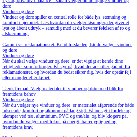
Lys og privatliv i balance – sådan vælger du de rigtige vinduer og
døre
Vinduer og døre
Vinduer og døre spiller en central rolle for både lys, stemning og
komfort i hjemmet. Læs hvordan du vælger løsninger, der giver et
lyst og åbent udtryk – samtidig med at du bevarer følelsen af ro og
afskærmning.
Garanti vs. reklamationsret: Kend forskellen, før du vælger vinduer
og døre
Vinduer og døre
Når du skal vælge vinduer og døre, er det vigtigt at kende dine
rettigheder som forbruger. Få styr på, hvad der adskiller garanti fra
reklamationsret, og hvordan du bedst sikrer dig, hvis der opstår fejl
eller mangler efter købet.
Tænk fremad: Vælg materialer til vinduer og døre med blik for
fremtidens behov
Vinduer og døre
Når du vælger nye vinduer og døre, er materialet afgørende for både
udseende, komfort og økonomi på lang sigt. Få indsigt i fordele og
ulemper ved træ, aluminium, PVC og træ/alu, og bliv klogere på,
hvordan du vælger med fokus på energi, bæredygtighed og
fremtidens krav.