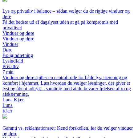
Lys og privatliv i balance – sådan vælger du de rigtige vinduer og
døre
Få det bedste ud af dagslyset uden at gå på kompromis med
privatlivet
Vinduer og døre
Vinduer og døre
Vinduer
Døre
Boligindretning
Lysindfald
Privatliv
7 min
Vinduer og døre spiller en central rolle for både lys, stemning og
komfort i hjemmet. Læs hvordan du vælger løsninger, der giver et
lyst og åbent udtryk – samtidig med at du bevarer følelsen af ro og
afskærmning.
Luna Kjær
Luna
Kjær
Garanti vs. reklamationsret: Kend forskellen, før du vælger vinduer
og døre