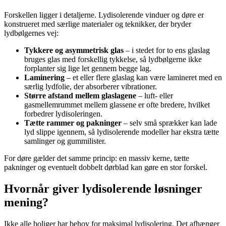
Forskellen ligger i detaljerne. Lydisolerende vinduer og døre er
konstrueret med særlige materialer og teknikker, der bryder
lydbølgernes vej:
Tykkere og asymmetrisk glas
– i stedet for to ens glaslag
bruges glas med forskellig tykkelse, så lydbølgerne ikke
forplanter sig lige let gennem begge lag.
Laminering
– et eller flere glaslag kan være lamineret med en
særlig lydfolie, der absorberer vibrationer.
Større afstand mellem glaslagene
– luft- eller
gasmellemrummet mellem glassene er ofte bredere, hvilket
forbedrer lydisoleringen.
Tætte rammer og pakninger
– selv små sprækker kan lade
lyd slippe igennem, så lydisolerende modeller har ekstra tætte
samlinger og gummilister.
For døre gælder det samme princip: en massiv kerne, tætte
pakninger og eventuelt dobbelt dørblad kan gøre en stor forskel.
Hvornår giver lydisolerende løsninger
mening?
Ikke alle boliger har behov for maksimal lydisolering. Det afhænger