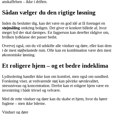
anskaffelsen – ikke i driften.
Sådan vælger du den rigtige løsning
Inden du beslutter dig, kan det være en god idé at få foretaget en
støjmåling
omkring boligen. Det giver et konkret billede af, hvor
meget lyd der skal dæmpes. En fagperson kan derefter rådgive om,
hvilken lydklasse der passer bedst.
Overvej også, om du vil udskifte alle vinduer og døre, eller kun dem
i de mest støjbelastede rum. Ofte kan en kombination være den mest
økonomiske løsning.
Et roligere hjem – og et bedre indeklima
Lydisolering handler ikke kun om komfort, men også om sundhed.
Forskning viser, at vedvarende støj kan påvirke søvnkvalitet,
stressniveau og koncentration. Derfor kan et roligere hjem være en
investering i både trivsel og velvære.
Med de rette vinduer og døre kan du skabe et hjem, hvor du hører
fuglene – men ikke bilerne.
Vinduer og døre