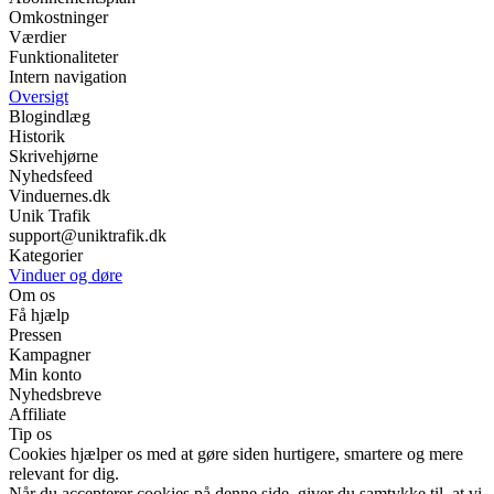
Omkostninger
Værdier
Funktionaliteter
Intern navigation
Oversigt
Blogindlæg
Historik
Skrivehjørne
Nyhedsfeed
Vinduernes.dk
Unik Trafik
support@uniktrafik.dk
Kategorier
Vinduer og døre
Om os
Få hjælp
Pressen
Kampagner
Min konto
Nyhedsbreve
Affiliate
Tip os
Cookies hjælper os med at gøre siden hurtigere, smartere og mere
relevant for dig.
Når du accepterer cookies på denne side, giver du samtykke til, at vi