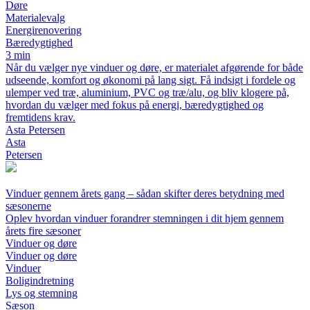
Døre
Materialevalg
Energirenovering
Bæredygtighed
3 min
Når du vælger nye vinduer og døre, er materialet afgørende for både
udseende, komfort og økonomi på lang sigt. Få indsigt i fordele og
ulemper ved træ, aluminium, PVC og træ/alu, og bliv klogere på,
hvordan du vælger med fokus på energi, bæredygtighed og
fremtidens krav.
Asta Petersen
Asta
Petersen
Vinduer gennem årets gang – sådan skifter deres betydning med
sæsonerne
Oplev hvordan vinduer forandrer stemningen i dit hjem gennem
årets fire sæsoner
Vinduer og døre
Vinduer og døre
Vinduer
Boligindretning
Lys og stemning
Sæson