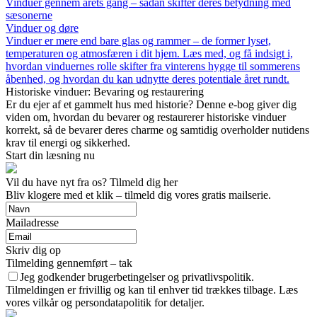
Vinduer gennem årets gang – sådan skifter deres betydning med
sæsonerne
Vinduer og døre
Vinduer er mere end bare glas og rammer – de former lyset,
temperaturen og atmosfæren i dit hjem. Læs med, og få indsigt i,
hvordan vinduernes rolle skifter fra vinterens hygge til sommerens
åbenhed, og hvordan du kan udnytte deres potentiale året rundt.
Historiske vinduer: Bevaring og restaurering
Er du ejer af et gammelt hus med historie? Denne e-bog giver dig
viden om, hvordan du bevarer og restaurerer historiske vinduer
korrekt, så de bevarer deres charme og samtidig overholder nutidens
krav til energi og sikkerhed.
Start din læsning nu
Vil du have nyt fra os? Tilmeld dig her
Bliv klogere med et klik – tilmeld dig vores gratis mailserie.
Mailadresse
Skriv dig op
Tilmelding gennemført – tak
Jeg godkender brugerbetingelser og privatlivspolitik.
Tilmeldingen er frivillig og kan til enhver tid trækkes tilbage. Læs
vores vilkår og persondatapolitik for detaljer.