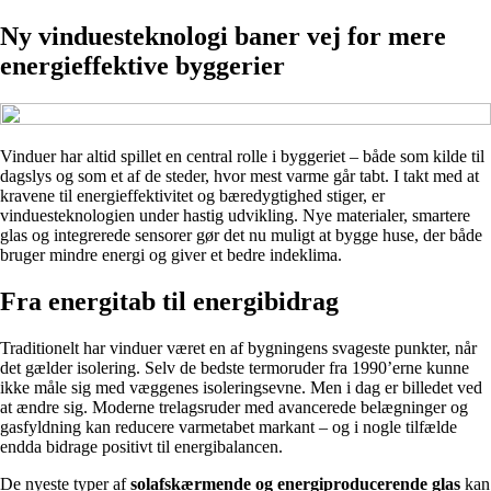
Ny vinduesteknologi baner vej for mere
energieffektive byggerier
Vinduer har altid spillet en central rolle i byggeriet – både som kilde til
dagslys og som et af de steder, hvor mest varme går tabt. I takt med at
kravene til energieffektivitet og bæredygtighed stiger, er
vinduesteknologien under hastig udvikling. Nye materialer, smartere
glas og integrerede sensorer gør det nu muligt at bygge huse, der både
bruger mindre energi og giver et bedre indeklima.
Fra energitab til energibidrag
Traditionelt har vinduer været en af bygningens svageste punkter, når
det gælder isolering. Selv de bedste termoruder fra 1990’erne kunne
ikke måle sig med væggenes isoleringsevne. Men i dag er billedet ved
at ændre sig. Moderne trelagsruder med avancerede belægninger og
gasfyldning kan reducere varmetabet markant – og i nogle tilfælde
endda bidrage positivt til energibalancen.
De nyeste typer af
solafskærmende og energiproducerende glas
kan