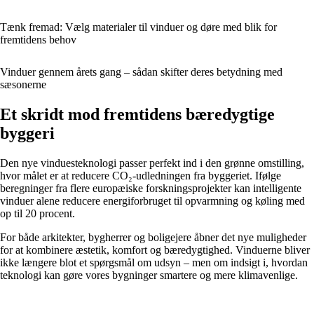
Tænk fremad: Vælg materialer til vinduer og døre med blik for
fremtidens behov
Vinduer gennem årets gang – sådan skifter deres betydning med
sæsonerne
Et skridt mod fremtidens bæredygtige
byggeri
Den nye vinduesteknologi passer perfekt ind i den grønne omstilling,
hvor målet er at reducere CO₂-udledningen fra byggeriet. Ifølge
beregninger fra flere europæiske forskningsprojekter kan intelligente
vinduer alene reducere energiforbruget til opvarmning og køling med
op til 20 procent.
For både arkitekter, bygherrer og boligejere åbner det nye muligheder
for at kombinere æstetik, komfort og bæredygtighed. Vinduerne bliver
ikke længere blot et spørgsmål om udsyn – men om indsigt i, hvordan
teknologi kan gøre vores bygninger smartere og mere klimavenlige.