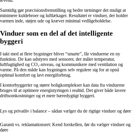
levetid.
Samtidig gør præcisionsfremstilling og bedre tætninger det muligt at
minimere kuldebroer og luftlækager. Resultatet er vinduer, der holder
varmen inde, støjen ude og kræver minimal vedligeholdelse.
Vinduer som en del af det intelligente
byggeri
I takt med at flere bygninger bliver “smarte”, får vinduerne en ny
funktion. De kan udstyres med sensorer, der måler temperatur,
luftfugtighed og CO₂-niveau, og kommunikere med ventilation og
varme. På den måde kan bygningen selv regulere sig for at opnå
optimal komfort og lavt energiforbrug.
I kontorbyggerier og større boligkomplekser kan data fra vinduerne
bruges til at optimere energistyringen i realtid. Det giver både lavere
driftsomkostninger og et mere bæredygtigt byggeri.
Lys og privatliv i balance – sådan vælger du de rigtige vinduer og døre
Garanti vs. reklamationsret: Kend forskellen, før du vælger vinduer og
døre