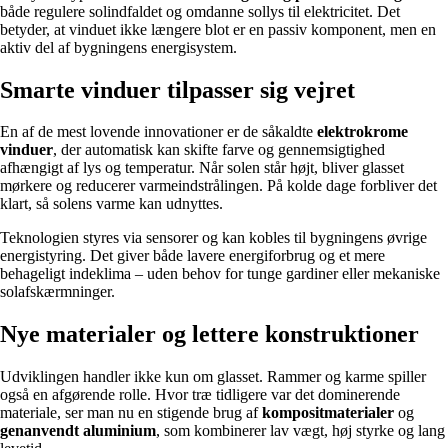
både regulere solindfaldet og omdanne sollys til elektricitet. Det
betyder, at vinduet ikke længere blot er en passiv komponent, men en
aktiv del af bygningens energisystem.
Smarte vinduer tilpasser sig vejret
En af de mest lovende innovationer er de såkaldte
elektrokrome
vinduer
, der automatisk kan skifte farve og gennemsigtighed
afhængigt af lys og temperatur. Når solen står højt, bliver glasset
mørkere og reducerer varmeindstrålingen. På kolde dage forbliver det
klart, så solens varme kan udnyttes.
Teknologien styres via sensorer og kan kobles til bygningens øvrige
energistyring. Det giver både lavere energiforbrug og et mere
behageligt indeklima – uden behov for tunge gardiner eller mekaniske
solafskærmninger.
Nye materialer og lettere konstruktioner
Udviklingen handler ikke kun om glasset. Rammer og karme spiller
også en afgørende rolle. Hvor træ tidligere var det dominerende
materiale, ser man nu en stigende brug af
kompositmaterialer
og
genanvendt aluminium
, som kombinerer lav vægt, høj styrke og lang