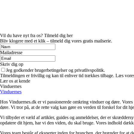
Vil du have nyt fra os? Tilmeld dig her
Bliv klogere med et klik – tilmeld dig vores gratis mailserie.
Mailadresse
Skriv dig op
Jeg godkender brugerbetingelser og privatlivspolitik.
Tilmeldingen er frivillig og kan til enhver tid trækkes tilbage. Læs vores
Lær os at kende
Vinduernes
Vinduernes
Hos Vinduernes.dk er vi passionerede omkring vinduer og døre. Vores mi
døre. Vi tror på, at de rette valg kan gøre en verden til forskel for dit h
Vi tilbyder et væld af artikler, guides og anmeldelser, der er skrædders
opdatere dit hjem, har vi den viden, du skal bruge. Vores indhold dækker a
Vores team består af eksperter inden for branchen, der brænder for at d