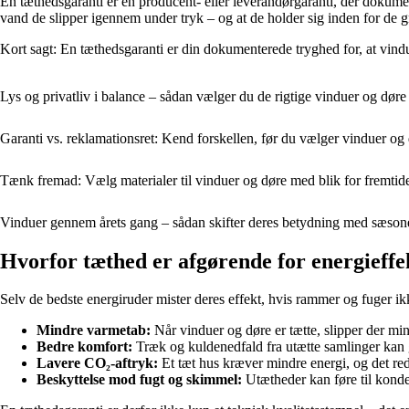
En tæthedsgaranti er en producent- eller leverandørgaranti, der dokument
vand de slipper igennem under tryk – og at de holder sig inden for de g
Kort sagt: En tæthedsgaranti er din dokumenterede tryghed for, at vindu
Lys og privatliv i balance – sådan vælger du de rigtige vinduer og døre
Garanti vs. reklamationsret: Kend forskellen, før du vælger vinduer og
Tænk fremad: Vælg materialer til vinduer og døre med blik for fremti
Vinduer gennem årets gang – sådan skifter deres betydning med sæson
Hvorfor tæthed er afgørende for energieffe
Selv de bedste energiruder mister deres effekt, hvis rammer og fuger 
Mindre varmetab:
Når vinduer og døre er tætte, slipper der min
Bedre komfort:
Træk og kuldenedfald fra utætte samlinger kan 
Lavere CO₂-aftryk:
Et tæt hus kræver mindre energi, og det red
Beskyttelse mod fugt og skimmel:
Utætheder kan føre til kond