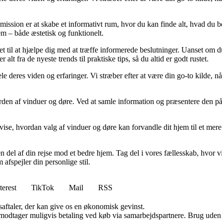
ssion er at skabe et informativt rum, hvor du kan finde alt, hvad du be
jem – både æstetisk og funktionelt.
yet til at hjælpe dig med at træffe informerede beslutninger. Uanset om d
lt fra de nyeste trends til praktiske tips, så du altid er godt rustet.
ele deres viden og erfaringer. Vi stræber efter at være din go-to kilde,
erden af vinduer og døre. Ved at samle information og præsentere den på 
 vise, hvordan valg af vinduer og døre kan forvandle dit hjem til et mer
n del af din rejse mod et bedre hjem. Tag del i vores fællesskab, hvor
 afspejler din personlige stil.
terest
TikTok
Mail
RSS
saftaler, der kan give os en økonomisk gevinst.
tager muligvis betaling ved køb via samarbejdspartnere. Brug uden till