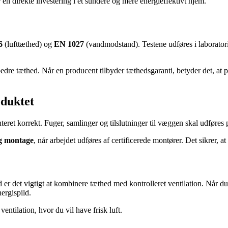
 en direkte investering i et sundere og mere energieffektivt hjem.
6
(lufttæthed) og
EN 1027
(vandmodstand). Testene udføres i laboratori
o bedre tæthed. Når en producent tilbyder tæthedsgaranti, betyder det, at
oduktet
nteret korrekt. Fuger, samlinger og tilslutninger til væggen skal udføres
g montage
, når arbejdet udføres af certificerede montører. Det sikrer, a
 er det vigtigt at kombinere tæthed med kontrolleret ventilation. Når du
nergispild.
ntilation, hvor du vil have frisk luft.