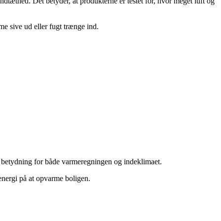
ndtæthed. Det betyder, at produkterne er testet for, hvor meget luft og
e sive ud eller fugt trænge ind.
or betydning for både varmeregningen og indeklimaet.
 energi på at opvarme boligen.