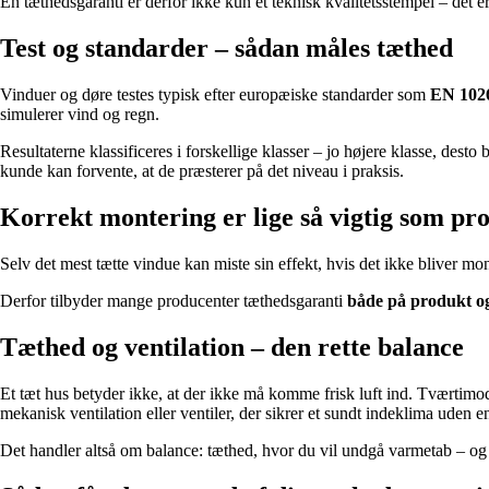
En tæthedsgaranti er derfor ikke kun et teknisk kvalitetsstempel – det er
Test og standarder – sådan måles tæthed
Vinduer og døre testes typisk efter europæiske standarder som
EN 102
simulerer vind og regn.
Resultaterne klassificeres i forskellige klasser – jo højere klasse, dest
kunde kan forvente, at de præsterer på det niveau i praksis.
Korrekt montering er lige så vigtig som pr
Selv det mest tætte vindue kan miste sin effekt, hvis det ikke bliver mo
Derfor tilbyder mange producenter tæthedsgaranti
både på produkt o
Tæthed og ventilation – den rette balance
Et tæt hus betyder ikke, at der ikke må komme frisk luft ind. Tværtimod
mekanisk ventilation eller ventiler, der sikrer et sundt indeklima uden e
Det handler altså om balance: tæthed, hvor du vil undgå varmetab – og ve