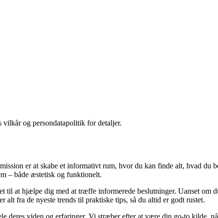
 vilkår og persondatapolitik for detaljer.
ssion er at skabe et informativt rum, hvor du kan finde alt, hvad du be
jem – både æstetisk og funktionelt.
yet til at hjælpe dig med at træffe informerede beslutninger. Uanset om d
lt fra de nyeste trends til praktiske tips, så du altid er godt rustet.
ele deres viden og erfaringer. Vi stræber efter at være din go-to kilde,