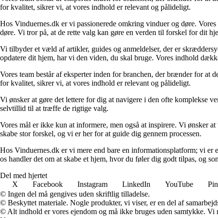
for kvalitet, sikrer vi, at vores indhold er relevant og pålideligt.
Hos Vinduernes.dk er vi passionerede omkring vinduer og døre. Vores mi
døre. Vi tror på, at de rette valg kan gøre en verden til forskel for dit h
Vi tilbyder et væld af artikler, guides og anmeldelser, der er skrædders
opdatere dit hjem, har vi den viden, du skal bruge. Vores indhold dækker a
Vores team består af eksperter inden for branchen, der brænder for at d
for kvalitet, sikrer vi, at vores indhold er relevant og pålideligt.
Vi ønsker at gøre det lettere for dig at navigere i den ofte komplekse v
selvtillid til at træffe de rigtige valg.
Vores mål er ikke kun at informere, men også at inspirere. Vi ønsker at
skabe stor forskel, og vi er her for at guide dig gennem processen.
Hos Vinduernes.dk er vi mere end bare en informationsplatform; vi er e
os handler det om at skabe et hjem, hvor du føler dig godt tilpas, og som
Del med hjertet
X
Facebook
Instagram
LinkedIn
YouTube
Pin
© Ingen del må gengives uden skriftlig tilladelse.
© Beskyttet materiale. Nogle produkter, vi viser, er en del af samarbejd
© Alt indhold er vores ejendom og må ikke bruges uden samtykke. Vi mod