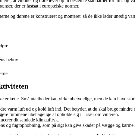
erer, at vinduer og døre lever op til bestemte standarder for luft- og va
rænser, der er fastsat i europæiske normer.
erne og dørene er konstrueret og monteret, så de ikke lader unødig varm
 døre
dens behov
erne
ktiviteten
ikke er tætte. Små utætheder kan virke ubetydelige, men de kan have st
dre varm luft ud og kold luft ind. Det betyder, at du skal bruge mindre
gøre rummene ubehagelige at opholde sig i – især om vinteren.
ucerer dit samlede klimaaftryk.
ens og fugtophobning, som på sigt kan give skader på vægge og karme.